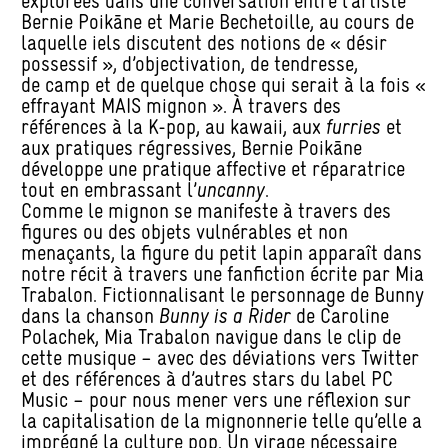
explorées dans une conversation entre l’artiste
Bernie Poikāne et Marie Bechetoille, au cours de
laquelle iels discutent des notions de « désir
possessif », d’objectivation, de tendresse,
de camp et de quelque chose qui serait à la fois «
effrayant MAIS mignon ». À travers des
références à la K-pop, au kawaii, aux
furries
et
aux pratiques régressives, Bernie Poikāne
développe une pratique affective et réparatrice
tout en embrassant l’
uncanny
.
Comme le mignon se manifeste à travers des
figures ou des objets vulnérables et non
menaçants, la figure du petit lapin apparaît dans
notre récit à travers une fanfiction écrite par Mia
Trabalon. Fictionnalisant le personnage de Bunny
dans la chanson
Bunny is a Rider
de Caroline
Polachek, Mia Trabalon navigue dans le clip de
cette musique – avec des déviations vers Twitter
et des références à d’autres stars du label PC
Music – pour nous mener vers une réflexion sur
la capitalisation de la mignonnerie telle qu’elle a
imprégné la culture pop. Un virage nécessaire