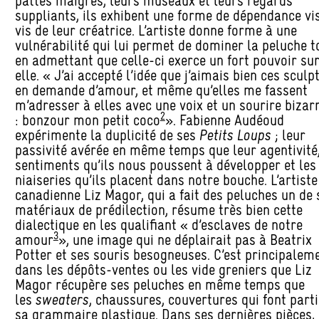
pattes maigres, leurs museaux et leurs regards
suppliants, ils exhibent une forme de dépendance vi
vis de leur créatrice. L’artiste donne forme à une
vulnérabilité qui lui permet de dominer la peluche t
en admettant que celle-ci exerce un fort pouvoir su
elle. « J’ai accepté l’idée que j’aimais bien ces sculp
en demande d’amour, et même qu’elles me fassent
m’adresser à elles avec une voix et un sourire bizar
2
: bonzour mon petit coco
». Fabienne Audéoud
expérimente la duplicité de ses
Petits Loups
; leur
passivité avérée en même temps que leur agentivité,
sentiments qu’ils nous poussent à développer et les
niaiseries qu’ils placent dans notre bouche. L’artiste
canadienne Liz Magor, qui a fait des peluches un de 
matériaux de prédilection, résume très bien cette
dialectique en les qualifiant « d’esclaves de notre
3
amour
», une image qui ne déplairait pas à Beatrix
Potter et ses souris besogneuses. C’est principalem
dans les dépôts-ventes ou les vide greniers que Liz
Magor récupère ses peluches en même temps que
les
sweaters
, chaussures, couvertures qui font parti
sa grammaire plastique. Dans ses dernières pièces, 