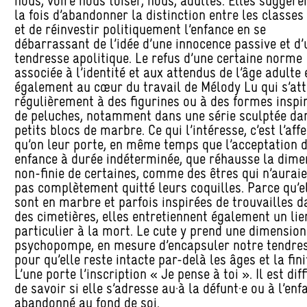
nous, voire nous toiser, nous, adultes. Elles suggère
la fois d’abandonner la distinction entre les classes
et de réinvestir politiquement l’enfance en se
débarrassant de l’idée d’une innocence passive et d’
tendresse apolitique. Le refus d’une certaine norme
associée à l’identité et aux attendus de l’âge adulte 
également au cœur du travail de Mélody Lu qui s’at
régulièrement à des figurines ou à des formes inspi
de peluches, notamment dans une série sculptée da
petits blocs de marbre. Ce qui l’intéresse, c’est l’aff
qu’on leur porte, en même temps que l’acceptation 
enfance à durée indéterminée, que réhausse la dime
non-finie de certaines, comme des êtres qui n’aurai
pas complètement quitté leurs coquilles. Parce qu’e
sont en marbre et parfois inspirées de trouvailles d
des cimetières, elles entretiennent également un lie
particulier à la mort. Le cute y prend une dimension
psychopompe, en mesure d’encapsuler notre tendre
pour qu’elle reste intacte par-delà les âges et la fini
L’une porte l’inscription « Je pense à toi ». Il est diff
de savoir si elle s’adresse au·à la défunt·e ou à l’enf
abandonné au fond de soi.