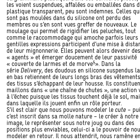
les voient suspendues, affalées ou emballées dans 
plastique transparent, peu sont indemnes. Celles qu
sont pas moulées dans du silicone ont perdu des
membres ou s’en sont vues greffer de nouveaux. Le
moulage qui permet de rigidifier les peluches, tout
comme le raccommodage qui amoche parfois leurs
gentilles expressions participent d’une mise à dista
de leur mignonnerie. Elles peuvent alors devenir de
« agents » et émerger doucement de leur passivité
4
« couverte de larmes et de morve
». Dans la
série
Delivery
, des doudous en silicone suspendus la
en bas retiennent de leurs longs bras des vêtement
des tissus s’échappant de leur housse. Ils constitue
maillons dans « une chaîne de chutes », une action 
à l’échec puisque les tissus touchent déjà le sol, ma
dans laquelle ils jouent enfin un rôle porteur.
S’il est clair que nous pouvons modeler le
cute
– pu
c’est inscrit dans sa molle nature – le créer à notre
image, le représenter sous notre joug ou dans des
positions plus enviables, celui-ci a le pouvoir de no
modeler en retour. Il nous attendrit, nous ramène e