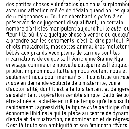
des petites choses vulnérables que nous surplombo
avec une affection mêlée de dédain quand on les qual
de « mignonnes ». Tout en cherchant
a priori
à se
préserver de ce jugement disqualifiant, un certain
nombre d’artistes manipulent aujourd’hui le
cute
, qu
fleurit là où il y a quelque chose à vendre ou quelqu
à prendre par les sentiments, c’est-à-dire partout. P
chiots maladroits, mascottes animalières molleton
bébés aux grands yeux pleins de larmes sont les
incarnations de ce que la théoricienne Sianne Ngai
envisage comme une nouvelle catégorie esthétique. 
produit mignon nous flatte en nous voulant nous et
1
seulement nous pour maman
» : il constitue un
rea
made
en demande explicite de p·maternité, voire
d’auctorialité, dont il est à la fois tentant et danger
se saisir tant l’opération semble simple. Calibrée p
être aimée et achetée en même temps qu’elle suscit
rapidement l’agressivité, la figure
cute
participe d’u
économie libidinale qui la place au centre de dynam
d’envie et de frustration, de domination et de régres
C’est là toute son ambiguïté et son éminente réversib