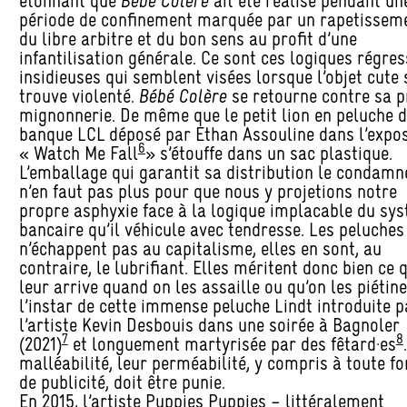
étonnant que
Bébé Colère
ait été réalisé pendant un
période de confinement marquée par un rapetissem
du libre arbitre et du bon sens au profit d’une
infantilisation générale. Ce sont ces logiques régres
insidieuses qui semblent visées lorsque l’objet cute 
trouve violenté.
Bébé Colère
se retourne contre sa p
mignonnerie. De même que le petit lion en peluche d
banque LCL déposé par Ethan Assouline dans l’expos
6
« Watch Me Fall
» s’étouffe dans un sac plastique.
L’emballage qui garantit sa distribution le condamne 
n’en faut pas plus pour que nous y projetions notre
propre asphyxie face à la logique implacable du sy
bancaire qu’il véhicule avec tendresse. Les peluches
n’échappent pas au capitalisme, elles en sont, au
contraire, le lubrifiant. Elles méritent donc bien ce q
leur arrive quand on les assaille ou qu’on les piétine
l’instar de cette immense peluche Lindt introduite p
l’artiste Kevin Desbouis dans une soirée à Bagnoler
7
8
(2021)
et longuement martyrisée par des fêtard·es
malléabilité, leur perméabilité, y compris à toute f
de publicité, doit être punie.
En 2015, l’artiste Puppies Puppies – littéralement