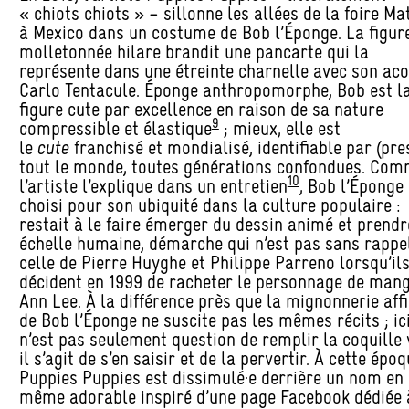
« chiots chiots » – sillonne les allées de la foire Ma
à Mexico dans un costume de Bob l’Éponge. La figur
molletonnée hilare brandit une pancarte qui la
représente dans une étreinte charnelle avec son aco
Carlo Tentacule. Éponge anthropomorphe, Bob est l
figure cute par excellence en raison de sa nature
9
compressible et élastique
; mieux, elle est
le
cute
franchisé et mondialisé, identifiable par (pre
tout le monde, toutes générations confondues. Co
10
l’artiste l’explique dans un entretien
, Bob l’Éponge 
choisi pour son ubiquité dans la culture populaire :
restait à le faire émerger du dessin animé et prendr
échelle humaine, démarche qui n’est pas sans rappe
celle de Pierre Huyghe et Philippe Parreno lorsqu’il
décident en 1999 de racheter le personnage de man
Ann Lee. À la différence près que la mignonnerie aff
de Bob l’Éponge ne suscite pas les mêmes récits ; ici,
n’est pas seulement question de remplir la coquille 
il s’agit de s’en saisir et de la pervertir. À cette époq
Puppies Puppies est dissimulé·e derrière un nom en 
même adorable inspiré d’une page Facebook dédiée 