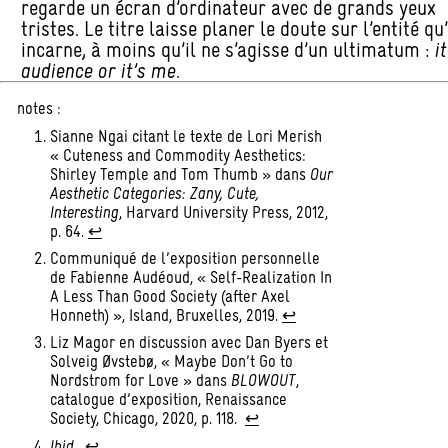
regarde un écran d’ordinateur avec de grands yeux
tristes. Le titre laisse planer le doute sur l’entité qu’
incarne, à moins qu’il ne s’agisse d’un ultimatum :
i
audience or it’s me
.
notes :
Sianne Ngai citant le texte de Lori Merish
« Cuteness and Commodity Aesthetics:
Shirley Temple and Tom Thumb » dans
Our
Aesthetic Categories: Zany, Cute,
Interesting
, Harvard University Press, 2012,
p. 64.
↩︎
Communiqué de l’exposition personnelle
de Fabienne Audéoud, « Self-Realization In
A Less Than Good Society (after Axel
Honneth) », Island, Bruxelles, 2019.
↩︎
Liz Magor en discussion avec Dan Byers et
Solveig Øvstebø, « Maybe Don’t Go to
Nordstrom for Love » dans
BLOWOUT
,
catalogue d’exposition, Renaissance
Society, Chicago, 2020, p. 118.
↩︎
Ibid.
↩︎