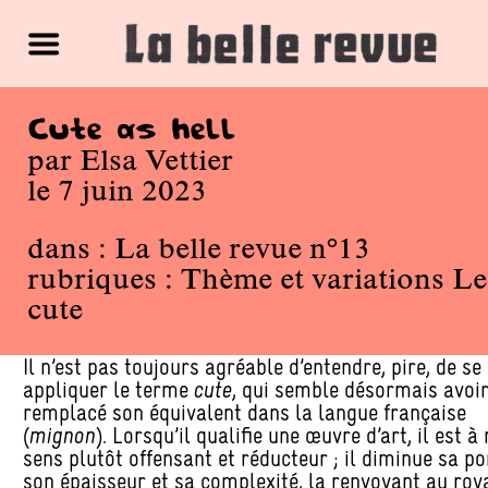
Cute as hell
par
Elsa Vettier
le 7 juin 2023
dans :
La belle revue n°13
rubriques :
Thème et variations
Le
cute
Il n’est pas toujours agréable d’entendre, pire, de se 
appliquer le terme
cute
, qui semble désormais avoi
remplacé son équivalent dans la langue française
(
mignon
). Lorsqu’il qualifie une œuvre d’art, il est 
sens plutôt offensant et réducteur ; il diminue sa po
son épaisseur et sa complexité, la renvoyant au ro