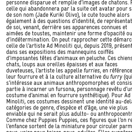
personne disparue et remplie d’images de chatons. 
celle qui abandonnera par la suite cet avatar pour s
de son nom (Jade Kuriki Olivo), le cute touche alors
également à des questions d’identité, de représenta
de soi, venant, derrière ses apparences connues et
aimées de toustes, maintenir une forme d’opacité o
d’indétermination. On peut rapprocher cette démarc
celle de l’artiste Ad Minoliti qui, depuis 2019, présen
dans ses expositions des mannequins coiffés
d’imposantes têtes d’animaux en peluche. Ces chiens
chats, loups aux oreilles épaisses et aux faces
duveteuses, l’artiste les appelle
furries
, en référenc
leur fourrure et à la culture alternative du
furry
(qu
s’intéresse aux animaux anthropomorphes et consis
partie à incarner un fursona, personnage revêtu d’u
costume d’animal en fourrure synthétique). Pour Ad
Minoliti, ces costumes dessinent une identité au-del
catégories de genre, d’espèce et d’âge, une vie plus
enviable qui ne serait plus adulto- ou anthropocentr
Comme chez Puppies Puppies, ces figures que l’on re
l’enfance sortent de la miniature pour circuler parm