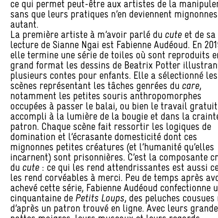
ce qui permet peut-être aux artistes de la manipule
sans que leurs pratiques n’en deviennent mignonnes
autant.
La première artiste à m’avoir parlé du
cute
et de sa
lecture de Sianne Ngai est Fabienne Audéoud. En 201
elle termine une série de toiles où sont reproduits e
grand format les dessins de Beatrix Potter illustran
plusieurs contes pour enfants. Elle a sélectionné les
scènes représentant les tâches genrées du
care
,
notamment les petites souris anthropomorphes
occupées à passer le balai, ou bien le travail gratuit
accompli à la lumière de la bougie et dans la craint
patron. Chaque scène fait ressortir les logiques de
domination et l’écrasante domesticité dont ces
mignonnes petites créatures (et l’humanité qu’elles
incarnent) sont prisonnières. C’est la composante cr
du
cute
: ce qui les rend attendrissantes est aussi ce
les rend corvéables à merci. Peu de temps après av
achevé cette série, Fabienne Audéoud confectionne 
cinquantaine de
Petits Loups
, des peluches cousues
d’après un patron trouvé en ligne. Avec leurs grand