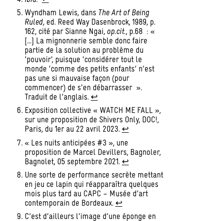
Wyndham Lewis, dans
The Art of Being
Ruled
, ed. Reed Way Dasenbrock, 1989, p.
162, cité par Sianne Ngai,
op.cit.
, p.68 : «
[…] La mignonnerie semble donc faire
partie de la solution au problème du
‘pouvoir’, puisque ‘considérer tout le
monde ‘comme des petits enfants’ n’est
pas une si mauvaise façon (pour
commencer) de s’en débarrasser ».
Traduit de l’anglais.
↩︎
Exposition collective « WATCH ME FALL »,
sur une proposition de Shivers Only, DOC!,
Paris, du 1er au 22 avril 2023.
↩︎
« Les nuits anticipées #3 », une
proposition de Marcel Devillers, Bagnoler,
Bagnolet, 05 septembre 2021.
↩︎
Une sorte de performance secrète mettant
en jeu ce lapin qui réapparaîtra quelques
mois plus tard au CAPC – Musée d’art
contemporain de Bordeaux.
↩︎
C’est d’ailleurs l’image d’une éponge en