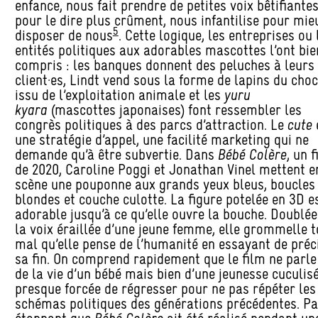
enfance, nous fait prendre de petites voix bêtifiantes
pour le dire plus crûment, nous infantilise pour mie
5
disposer de nous
. Cette logique, les entreprises ou 
entités politiques aux adorables mascottes l’ont bie
compris : les banques donnent des peluches à leurs
client·es, Lindt vend sous la forme de lapins du cho
issu de l’exploitation animale et les
yuru
kyara
(mascottes japonaises) font ressembler les
congrès politiques à des parcs d’attraction. Le
cute
une stratégie d’appel, une facilité marketing qui ne
demande qu’à être subvertie. Dans
Bébé Colère
, un 
de 2020, Caroline Poggi et Jonathan Vinel mettent e
scène une pouponne aux grands yeux bleus, boucles
blondes et couche culotte. La figure potelée en 3D e
adorable jusqu’à ce qu’elle ouvre la bouche. Doublée
la voix éraillée d’une jeune femme, elle grommelle t
mal qu’elle pense de l’humanité en essayant de préc
sa fin. On comprend rapidement que le film ne parle
de la vie d’un bébé mais bien d’une jeunesse cuculisé
presque forcée de régresser pour ne pas répéter les
schémas politiques des générations précédentes. P