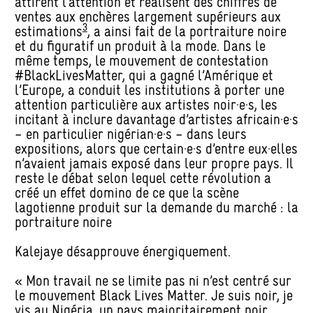
attirent l’attention et réalisent des chiffres de
ventes aux enchères largement supérieurs aux
3
estimations
, a ainsi fait de la portraiture noire
et du figuratif un produit à la mode. Dans le
même temps, le mouvement de contestation
#BlackLivesMatter, qui a gagné l’Amérique et
l’Europe, a conduit les institutions à porter une
attention particulière aux artistes noir·e·s, les
incitant à inclure davantage d’artistes africain·e·s
– en particulier nigérian·e·s – dans leurs
expositions, alors que certain·e·s d’entre eux·elles
n’avaient jamais exposé dans leur propre pays. Il
reste le débat selon lequel cette révolution a
créé un effet domino de ce que la scène
lagotienne produit sur la demande du marché : la
portraiture noire
Kalejaye désapprouve énergiquement.
« Mon travail ne se limite pas ni n’est centré sur
le mouvement Black Lives Matter. Je suis noir, je
vis au Nigéria, un pays majoritairement noir,