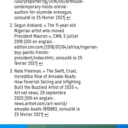
luxuryreporter.ng/2016/05/arthouse-
contemporary-holds-online-
auction-for-olumide-oresegun,
consulté le 25 février 2021]
↩︎
Segun Ackland, « The 11-year-old
Nigerian artist who moved
President Macron », CNN, 5 juillet
2018 [DOI en anglais :
edition.cnn.com/2018/07/04/africa/nigerian-
boy-paints-french-
president/index.html, consulté le 25
février 2021]
↩︎
Nate Freeman, « The Swift, Cruel,
Incredible Rise of Amoako Boafo:
How Feverish Selling and Infighting
Built the Buzziest Artist of 2020 »,
Art net news, 28 septembre
2020 [DOI en anglais :
news.artnet.com/art-world/
amoako-boafo-1910883, consulté le
25 février 2021]
↩︎