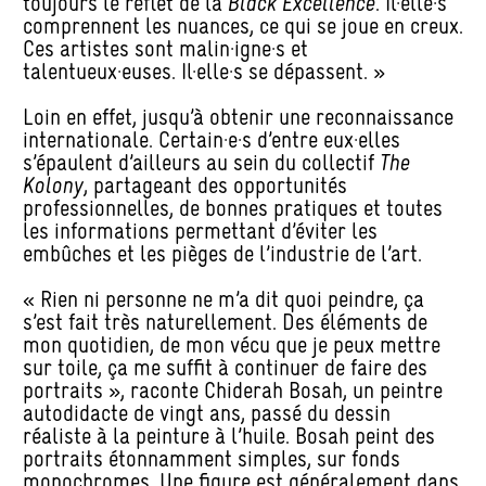
toujours le reflet de la
Black Excellence
. Il·elle·s
comprennent les nuances, ce qui se joue en creux.
Ces artistes sont malin·igne·s et
talentueux·euses. Il·elle·s se dépassent. »
Loin en effet, jusqu’à obtenir une reconnaissance
internationale. Certain·e·s d’entre eux·elles
s’épaulent d’ailleurs au sein du collectif
The
Kolony
, partageant des opportunités
professionnelles, de bonnes pratiques et toutes
les informations permettant d’éviter les
embûches et les pièges de l’industrie de l’art.
« Rien ni personne ne m’a dit quoi peindre, ça
s’est fait très naturellement. Des éléments de
mon quotidien, de mon vécu que je peux mettre
sur toile, ça me suffit à continuer de faire des
portraits », raconte Chiderah Bosah, un peintre
autodidacte de vingt ans, passé du dessin
réaliste à la peinture à l’huile. Bosah peint des
portraits étonnamment simples, sur fonds
monochromes. Une figure est généralement dans