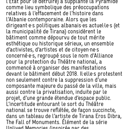
l’État pour le détruire) a supplanté la Pyramide
comme lieu symbolique des préoccupations
relatives à l’effacement de l’histoire dans
l’Albanie contemporaine. Alors que les
dirigeant·e·s politiques albanais·es actuel·le·s (et
la municipalité de Tirana) considèrent le
bâtiment comme dépourvu de tout mérite
esthétique ou historique sérieux, un ensemble
d’activistes, d’artistes et de citoyen·ne·s
concerné·e·s, regroupé sous le nom d’Alliance
pour la protection du Théâtre national, a
commencé à organiser des manifestations
devant le bâtiment début 2018. Il·elle·s protestent
non seulement contre la suppression d’une
composante majeure du passé de la ville, mais
aussi contre la privatisation, induite par le
projet, d’une grande étendue d’espace public.
L’incertitude entourant le sort du Théâtre
national se trouve reflétée, de façon succincte,
dans un tableau de l’artiste de Tirana Eros Dibra,
The Fall of Monuments. Élément de la série
Unlived Memories (inspirée par des