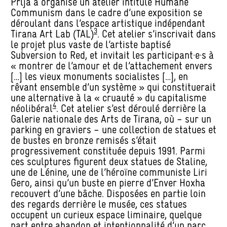
Prlja a organisé un atelier intitulé Humane
Communism dans le cadre d’une exposition se
déroulant dans l’espace artistique indépendant
3
Tirana Art Lab (TAL)
. Cet atelier s’inscrivait dans
le projet plus vaste de l’artiste baptisé
Subversion to Red, et invitait les participant·e·s à
« montrer de l’amour et de l’attachement envers
[…] les vieux monuments socialistes […], en
rêvant ensemble d’un système » qui constituerait
une alternative à la « cruauté » du capitalisme
4
néolibéral
. Cet atelier s’est déroulé derrière la
Galerie nationale des Arts de Tirana, où – sur un
parking en graviers – une collection de statues et
de bustes en bronze remisés s’était
progressivement constituée depuis 1991. Parmi
ces sculptures figurent deux statues de Staline,
une de Lénine, une de l’héroïne communiste Liri
Gero, ainsi qu’un buste en pierre d’Enver Hoxha
recouvert d’une bâche. Disposées en partie loin
des regards derrière le musée, ces statues
occupent un curieux espace liminaire, quelque
part entre abandon et intentionnalité d’un parc