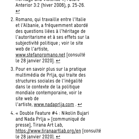
Anterior 3:2 (hiver 2006), p. 25-26.
↩︎
Romano, qui travaille entre l’Italie
et l’Albanie, a fréquemment abordé
des questions liées à l’héritage de
l’autoritarisme et à ses effets sur la
subjectivité politique ; voir le site
web de l’artiste,
www.stefanoromano.net
[consulté
le 28 janvier 2020].
↩︎
Pour en savoir plus sur la pratique
multimédia de Prlja, qui traite des
structures sociales de l’inégalité
dans le contexte de la politique
mondiale contemporaine, voir le
site web de
l’artiste,
www.nadaprlja.com
.
↩︎
« Double Feature #4 : Nikolin Bujari
and Nada Prlja » [communiqué de
presse], Tirana Art Lab,
https://www.tiranaartlab.org/en
[consulté
le 28 janvier 2020].
↩︎