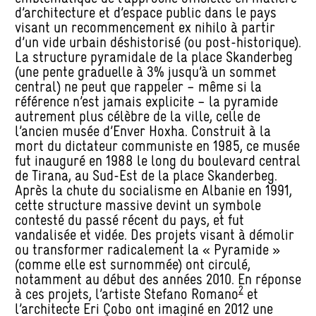
d’architecture et d’espace public dans le pays
visant un recommencement ex nihilo à partir
d’un vide urbain déshistorisé (ou post-historique).
La structure pyramidale de la place Skanderbeg
(une pente graduelle à 3% jusqu’à un sommet
central) ne peut que rappeler – même si la
référence n’est jamais explicite – la pyramide
autrement plus célèbre de la ville, celle de
l’ancien musée d’Enver Hoxha. Construit à la
mort du dictateur communiste en 1985, ce musée
fut inauguré en 1988 le long du boulevard central
de Tirana, au Sud-Est de la place Skanderbeg.
Après la chute du socialisme en Albanie en 1991,
cette structure massive devint un symbole
contesté du passé récent du pays, et fut
vandalisée et vidée. Des projets visant à démolir
ou transformer radicalement la « Pyramide »
(comme elle est surnommée) ont circulé,
notamment au début des années 2010. En réponse
2
à ces projets, l’artiste Stefano Romano
et
l’architecte Eri Çobo ont imaginé en 2012 une