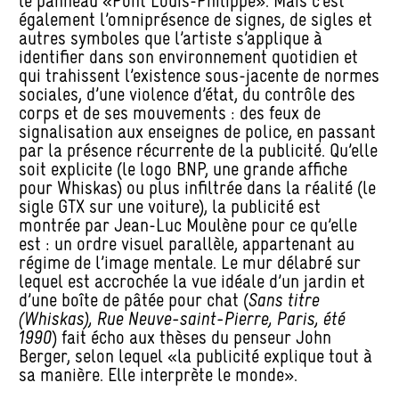
le panneau «Pont Louis-Philippe». Mais c’est
également l’omniprésence de signes, de sigles et
autres symboles que l’artiste s’applique à
identifier dans son environnement quotidien et
qui trahissent l’existence sous-jacente de normes
sociales, d’une violence d’état, du contrôle des
corps et de ses mouvements : des feux de
signalisation aux enseignes de police, en passant
par la présence récurrente de la publicité. Qu’elle
soit explicite (le logo BNP, une grande affiche
pour Whiskas) ou plus infiltrée dans la réalité (le
sigle GTX sur une voiture), la publicité est
montrée par Jean-Luc Moulène pour ce qu’elle
est : un ordre visuel parallèle, appartenant au
régime de l’image mentale. Le mur délabré sur
lequel est accrochée la vue idéale d’un jardin et
d’une boîte de pâtée pour chat (
Sans titre
(Whiskas), Rue Neuve-saint-Pierre, Paris, été
1990
) fait écho aux thèses du penseur John
Berger, selon lequel «la publicité explique tout à
sa manière. Elle interprète le monde».